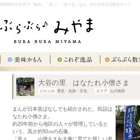
福岡県みやま市で「観光」「遊ぶ」「食べる」なら、みやま市公式観光サイト
大谷の里 はなたれ小僧さま
ジャンル
歴史・史跡・文化
エリア
山川南部
まんが日本昔ばなしでも紹介された、民話は
なたれ小僧さま。
約20年前から地区の人々が管理していると
いう、高さ約50㎝の石像。
「昔々、、小僧さまを大事に育てた貧しい老