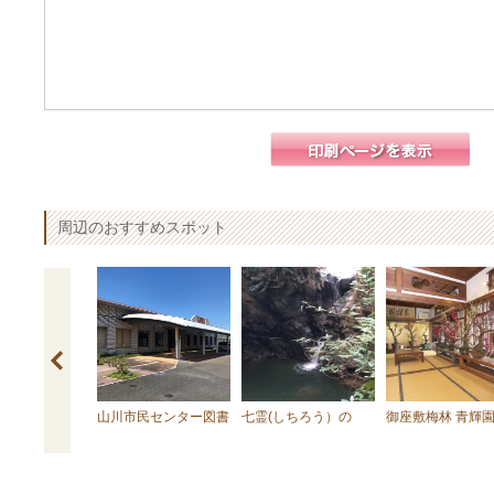
周辺のおすすめスポット
ろりん
山川市民センター図書
七霊(しちろう）の
御座敷梅林 青輝
館
滝・七霊宮