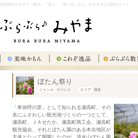
福岡県みやま市で「観光」「遊ぶ」「食べる」なら、みやま市公式観光サイト
ぼたん祭り
ジャンル
イベント
エリア
清水
「卑弥呼の里」として知られる瀬高町。その
名にふさわしい観光地づくりの一つとして、
瀬高町、ＪＡせたか、瀬高町商工会、瀬高町
観光協会、それとぼたん園のある本吉地区が
主体となって開園したのが、清水山ぼたん園