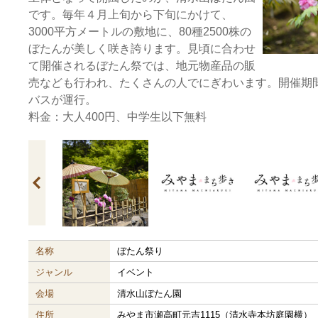
です。毎年４月上旬から下旬にかけて、
3000平方メートルの敷地に、80種2500株の
ぼたんが美しく咲き誇ります。見頃に合わせ
て開催されるぼたん祭では、地元物産品の販
売なども行われ、たくさんの人でにぎわいます。開催期間
バスが運行。
料金：大人400円、中学生以下無料
名称
ぼたん祭り
ジャンル
イベント
会場
清水山ぼたん園
住所
みやま市瀬高町元吉1115（清水寺本坊庭園横）