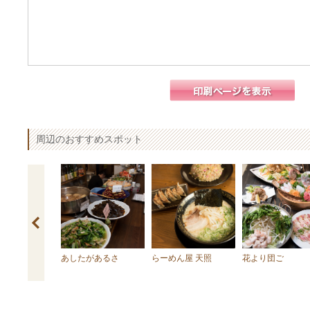
周辺のおすすめスポット
園
あしたがあるさ
らーめん屋 天照
花より団ご