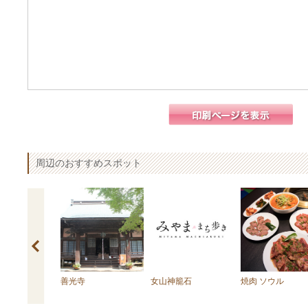
周辺のおすすめスポット
ラン 和蘭豆
善光寺
女山神籠石
焼肉 ソウル